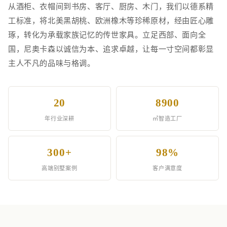
从酒柜、衣帽间到书房、客厅、厨房、木门，我们以德系精
工标准，将北美黑胡桃、欧洲橡木等珍稀原材，经由匠心雕
琢，转化为承载家族记忆的传世家具。立足西部、面向全
国，尼奥卡森以诚信为本、追求卓越，让每一寸空间都彰显
主人不凡的品味与格调。
20
8900
年行业深耕
㎡智造工厂
300+
98%
高端别墅案例
客户满意度