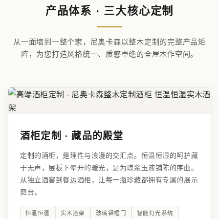
产品体系 · 三大核心定制
从一面墙到一整个家，尼奥卡森以整木定制的完整产品矩
阵，为您打造风格统一、质感卓绝的全屋木作空间。
酒柜定制 · 藏品的殿堂
定制的酒柜，是理性与浪漫的交汇点。恒温恒湿的呵护藏
于无声，层板下晕开的暖光，是为琼浆玉液铺陈的序曲。
从独立酒窖到餐边酒柜，让每一瓶珍藏都拥有专属的展示
舞台。
恒温恒湿
实木酒架
玻璃铝框门
智能灯光系统