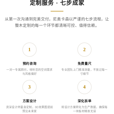
定制服务 · 七步成家
从第一次沟通到完美交付，尼奥卡森以严谨的七步流程，让
整木定制的每一个环节都清晰可控、值得信赖。
1
2
预约咨询
免费量尺
一对一专属顾问，倾听您的空间需求
专业团队上门精准测量，不放过每一
与风格偏好
寸细节
3
4
方案设计
深化拆单
资深设计师量身定制，3D效果图提前
将设计方案转化为生产数据，确保每
预见未来家
一块板材精准无误